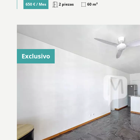
2 piezas
60 m²
650 € / Mes
Exclusivo