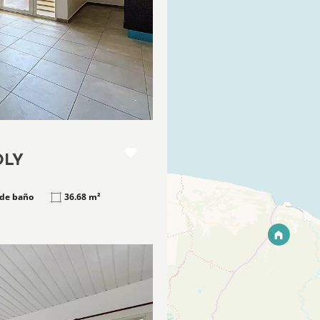
OLY
 de baño
36.68 m²