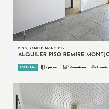
PISO, REMIRE-MONTJOLY
ALQUILER PISO REMIRE-MONTJ
2 piezas
1 dormitorio
1 cuarto
830 € / Mes