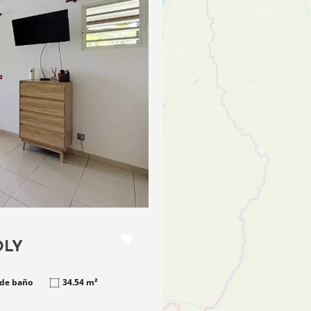
OLY
 de baño
34.54 m²