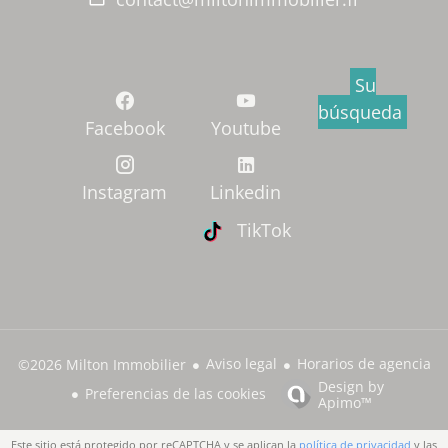
Su
búsqueda
Facebook
Youtube
Instagram
Linkedin
TikTok
Aviso legal
Horarios de agencia
©2026 Milton Immobilier
Design by
Preferencias de las cookies
Apimo™
Este sitio está protegido por reCAPTCHA y se aplican la
política de privacidad
y las