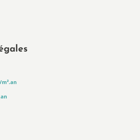
égales
/m².an
.an