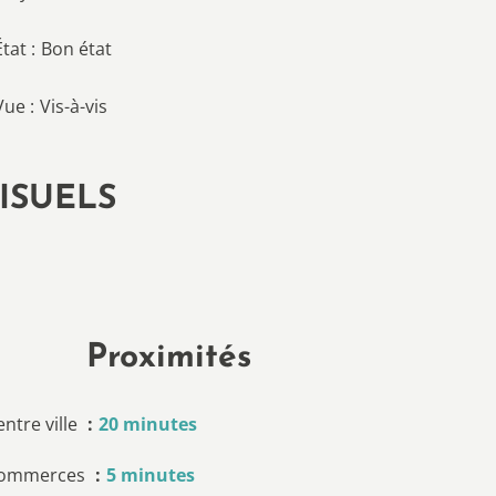
État
Bon état
Vue
Vis-à-vis
ISUELS
Proximités
entre ville
20 minutes
ommerces
5 minutes