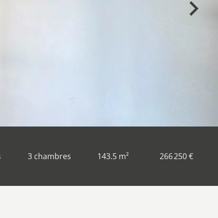
s
3 chambres
143.5 m²
266 250 €