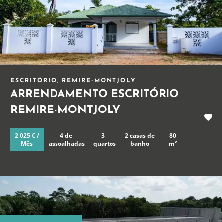
ESCRITÓRIO, REMIRE-MONTJOLY
ARRENDAMENTO ESCRITÓRIO
REMIRE-MONTJOLY
2 025 € /
4 de
3
2 casas de
80
Mês
assoalhadas
quartos
banho
m²