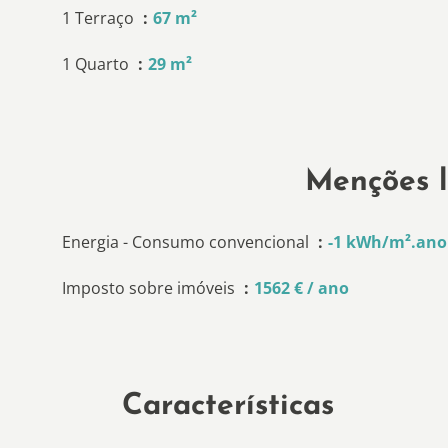
1 Terraço
67 m²
1 Quarto
29 m²
Menções l
Energia - Consumo convencional
-1 kWh/m².ano
Imposto sobre imóveis
1562 € / ano
Características