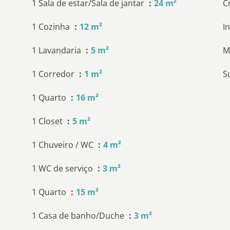
1 Sala de estar/Sala de jantar
24 m²
C
1 Cozinha
12 m²
I
1 Lavandaria
5 m²
M
1 Corredor
1 m²
S
1 Quarto
16 m²
1 Closet
5 m²
1 Chuveiro / WC
4 m²
1 WC de serviço
3 m²
1 Quarto
15 m²
1 Casa de banho/Duche
3 m²