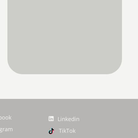
book
Linkedin
agram
TikTok