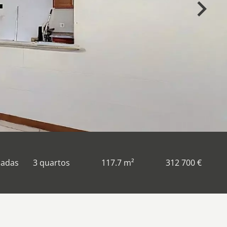
hadas
3 quartos
117.7 m²
312 700 €