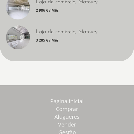
Loja de comércio, Matoury
2 986 € / Mês
Loja de comércio, Matoury
3 285 € / Mês
Pagina inicial
Comprar
Alugueres
Vender
Gestão