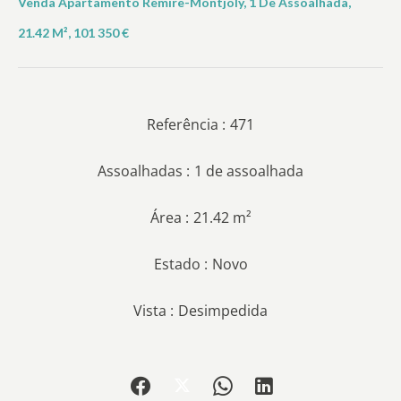
Venda Apartamento Remire-Montjoly, 1 De Assoalhada,
21.42 M², 101 350 €
Referência
471
Assoalhadas
1 de assoalhada
Área
21.42 m²
Estado
Novo
Vista
Desimpedida