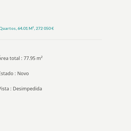
uartos, 64.01 M², 272 050 €
Área total
77.95 m²
Estado
Novo
Vista
Desimpedida