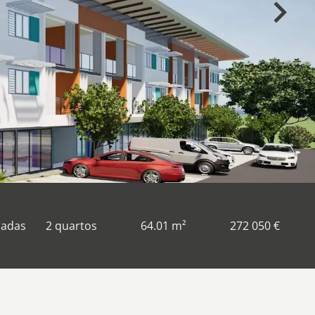
hadas
2 quartos
64.01 m²
272 050 €