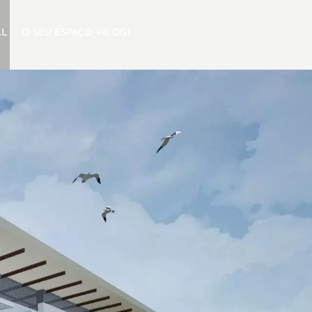
AL
O SEU ESPAÇO VILOGI
PT
PESQUISA