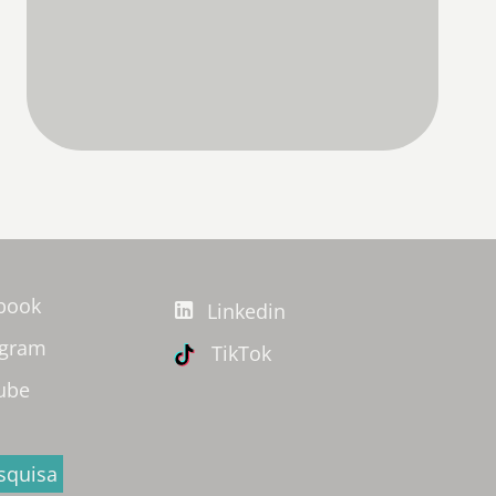
book
Linkedin
agram
TikTok
ube
squisa