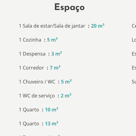
Espaço
1 Sala de estar/Sala de jantar
20 m²
C
1 Cozinha
5 m²
L
1 Despensa
3 m²
E
1 Corredor
7 m²
E
1 Chuveiro / WC
5 m²
S
1 WC de serviço
2 m²
1 Quarto
10 m²
1 Quarto
13 m²