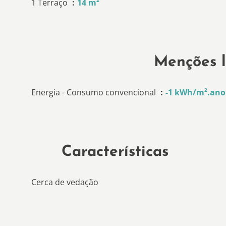
1 Terraço
14 m²
Menções l
Energia - Consumo convencional
-1 kWh/m².ano
Características
Cerca de vedação