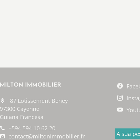
MILTON IMMOBILIER
Face
Inst
87 Lotissement Beney
97300 Cayenne
Yout
Guiana Francesa
+594 594 10 62 20
A sua pe
contact@miltonimmobilier.fr