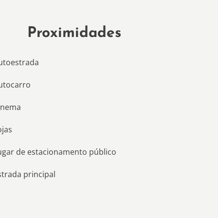
Proximidades
utoestrada
utocarro
inema
ojas
ugar de estacionamento público
strada principal