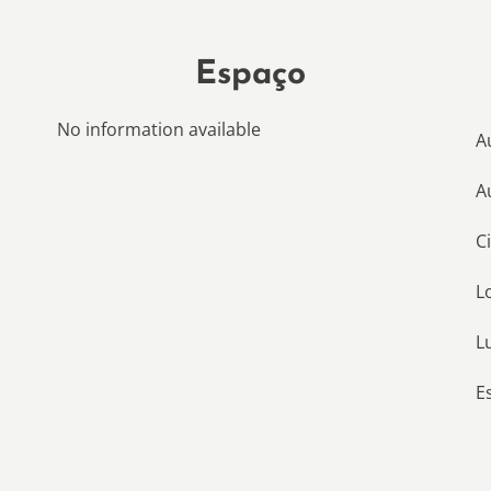
Espaço
No information available
A
A
C
L
L
E