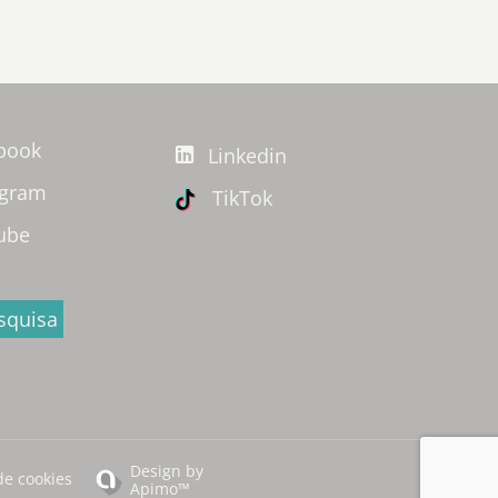
book
Linkedin
agram
TikTok
ube
squisa
Design by
de cookies
Apimo™