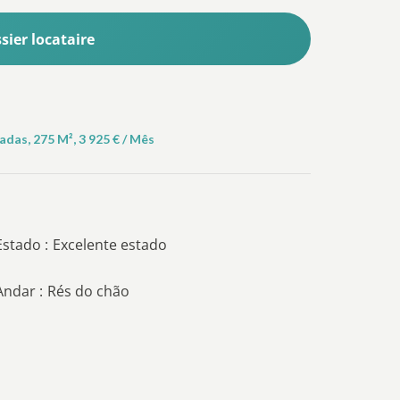
ier locataire
as, 275 M², 3 925 € / Mês
Estado
Excelente estado
Andar
Rés do chão