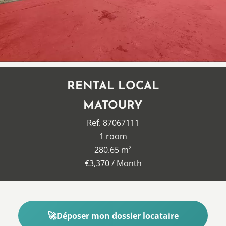
RENTAL LOCAL
MATOURY
Ref. 87067111
1 room
280.65 m²
€3,370 / Month
Déposer mon dossier locataire