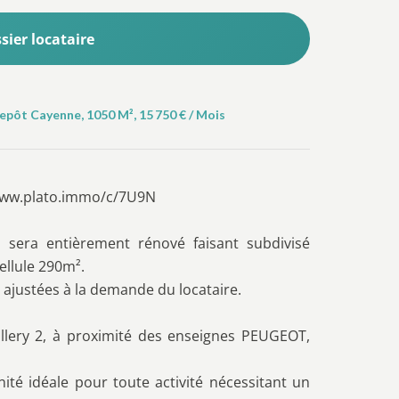
ier locataire
epôt Cayenne, 1050 M², 15 750 € / Mois
//www.plato.immo/c/7U9N
sera entièrement rénové faisant subdivisé
ellule 290m².
e ajustées à la demande du locataire.
ollery 2, à proximité des enseignes PEUGEOT,
té idéale pour toute activité nécessitant un