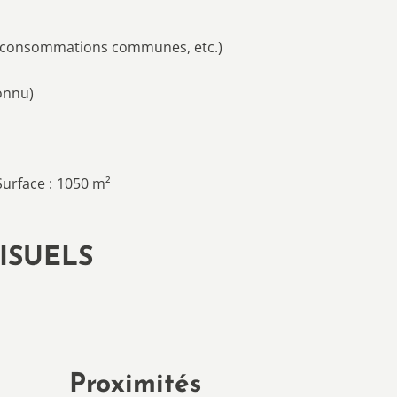
ng, consommations communes, etc.)
onnu)
Surface
1050 m²
ISUELS
Proximités