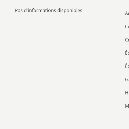
Pas d'informations disponibles
A
C
C
É
É
G
H
M